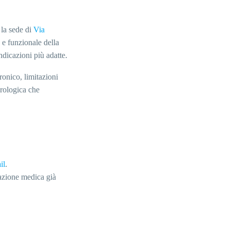
 la sede di
Via
o e funzionale della
ndicazioni più adatte.
ronico, limitazioni
urologica che
il
.
tazione medica già