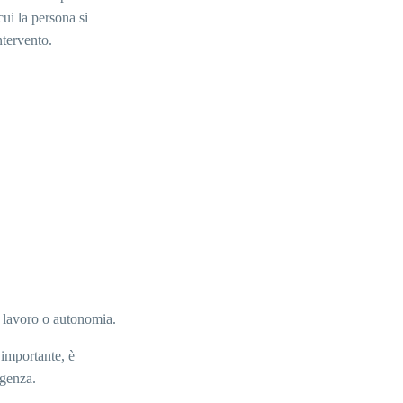
ui la persona si
ntervento.
e, lavoro o autonomia.
importante, è
rgenza.