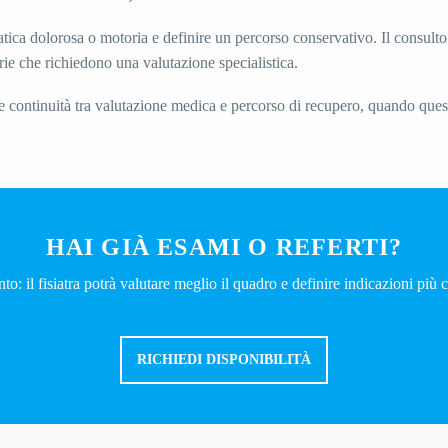
ca dolorosa o motoria e definire un percorso conservativo. Il consulto p
rie che richiedono una valutazione specialistica.
e continuità tra valutazione medica e percorso di recupero, quando ques
HAI GIÀ ESAMI O REFERTI?
to: il fisiatra potrà valutare meglio il quadro e definire indicazioni più c
RICHIEDI DISPONIBILITÀ