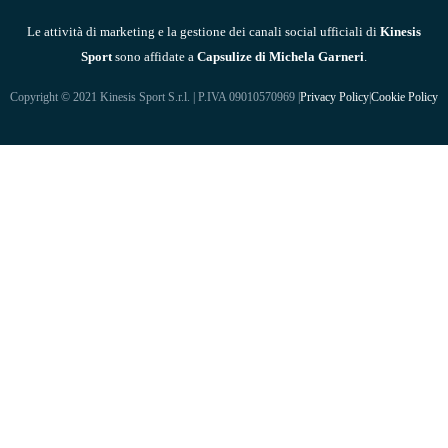
Le attività di marketing e la gestione dei canali social ufficiali di
Kinesis
Sport
sono affidate a
Capsulize di Michela Garneri
.
Copyright © 2021 Kinesis Sport S.r.l. | P.IVA 09010570969 |
Privacy Policy
|
Cookie Policy