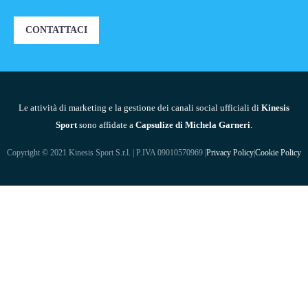
CONTATTACI
Le attività di marketing e la gestione dei canali social ufficiali di
Kinesis
Sport
sono affidate a
Capsulize di Michela Garneri
.
Copyright © 2021 Kinesis Sport S.r.l. | P.IVA 09010570969 |
Privacy Policy
|
Cookie Policy