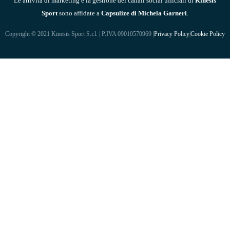
Le attività di marketing e la gestione dei canali social ufficiali di
Kinesis
Sport
sono affidate a
Capsulize di Michela Garneri
.
Copyright © 2021 Kinesis Sport S.r.l. | P.IVA 09010570969 |
Privacy Policy
|
Cookie Policy