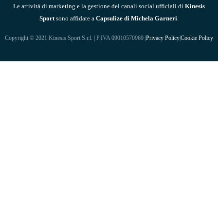
Le attività di marketing e la gestione dei canali social ufficiali di
Kinesis
Sport
sono affidate a
Capsulize di Michela Garneri
.
Copyright © 2021 Kinesis Sport S.r.l. | P.IVA 09010570969 |
Privacy Policy
|
Cookie Policy