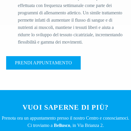
effettuata con frequenza settimanale come parte dei
programmi di allenamento atletico. Un simile trattamento
permette infatti di aumentare il flusso di sangue e di
nutrienti ai muscoli, mantiene i tessuti liberi e aiuta a
ridurre lo sviluppo del tessuto cicatriziale, incrementando
flessibilità e gamma dei movimenti.
PRENDI APPUNTAMENTO
VUOI SAPERNE DI PIÙ?
Prenota ora un appuntamento presso il nostro Centro e conosciamoci.
Ci troviamo a
Bellusco
, in Via Brianza 2.