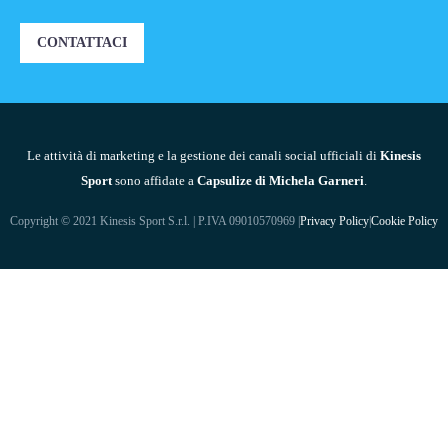
CONTATTACI
Le attività di marketing e la gestione dei canali social ufficiali di
Kinesis
Sport
sono affidate a
Capsulize di Michela Garneri
.
Copyright © 2021 Kinesis Sport S.r.l. | P.IVA 09010570969 |
Privacy Policy
|
Cookie Policy