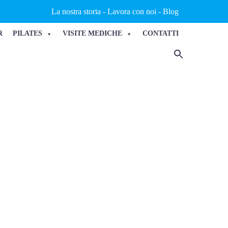
La nostra storia
-
Lavora con noi
-
Blog
R
PILATES
VISITE MEDICHE
CONTATTI
 ROSA