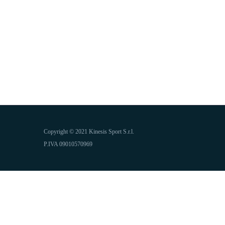
Copyright © 2021 Kinesis Sport S.r.l.
P.IVA 09010570969