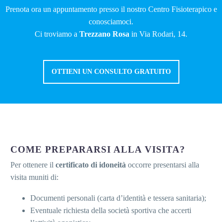
Prenota ora un appuntamento presso il nostro Centro Fisioterapico e
conosciamoci.
Ci troviamo a
Trezzano Rosa
in Via Rodari, 14.
OTTIENI UN CONSULTO GRATUITO
COME PREPARARSI ALLA VISITA?
Per ottenere il
certificato di idoneità
occorre presentarsi alla
visita muniti di:
Documenti personali (carta d’identità e tessera sanitaria);
Eventuale richiesta della società sportiva che accerti