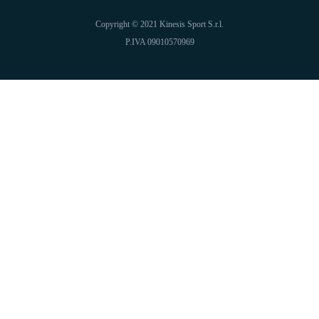
Copyright © 2021 Kinesis Sport S.r.l.
P.IVA 09010570969