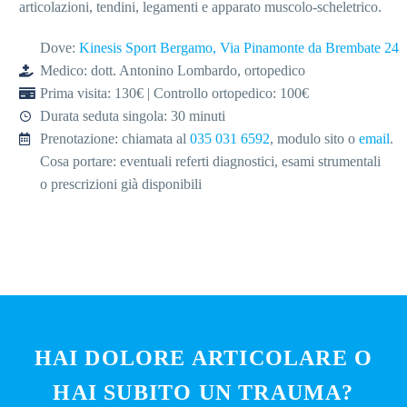
articolazioni, tendini, legamenti e apparato muscolo-scheletrico.
Dove:
Kinesis Sport Bergamo, Via Pinamonte da Brembate 24
Medico: dott. Antonino Lombardo, ortopedico
Prima visita: 130€ | Controllo ortopedico: 100€
Durata seduta singola: 30 minuti
Prenotazione: chiamata al
035 031 6592
, modulo sito o
email
.
Cosa portare: eventuali referti diagnostici, esami strumentali
o prescrizioni già disponibili
HAI DOLORE ARTICOLARE O
HAI SUBITO UN TRAUMA?