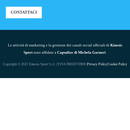
CONTATTACI
Le attività di marketing e la gestione dei canali social ufficiali di
Kinesis
Sport
sono affidate a
Capsulize di Michela Garneri
.
Copyright © 2021 Kinesis Sport S.r.l. | P.IVA 09010570969 |
Privacy Policy
|
Cookie Policy