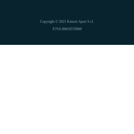
Copyright © 2021 Kinesis Sport S.r.l.
P.IVA 09010570969