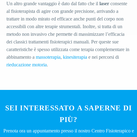
Un altro grande vantaggio è dato dal fatto che il
laser
consente
al fisioterapista di agire con grande precisione, arrivando a
trattare in modo mirato ed efficace anche punti del corpo non
accessibili con altre terapie strumentali. Inoltre, s
i tratta di un
metodo
non invasivo
che permette di massimizzare l’efficacia
dei classici trattamenti fisioterapici manuali. Per queste sue
caratteristiche è spesso utilizzata come terapia complementare in
abbinamento a
massoterapia
,
kinesiterapia
e nei percorsi di
rieducazione motoria
.
SEI INTERESSATO A SAPERNE DI
PIÙ?
Prenota ora un appuntamento presso il nostro Centro Fisioterapico e