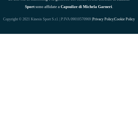
Sport
sono affidate a
Capsulize di Michela Garneri
.
Copyright © 2021 Kinesis Sport S.r.l. | P.IVA 09010570969 |
Privacy Policy
|
Cookie Policy