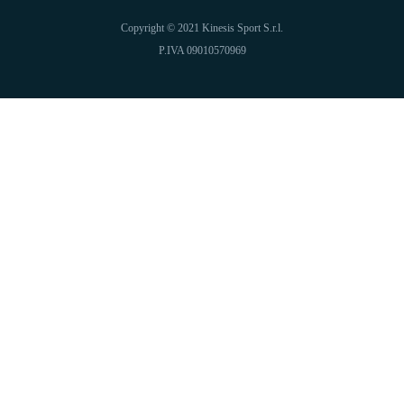
Copyright © 2021 Kinesis Sport S.r.l.
P.IVA 09010570969