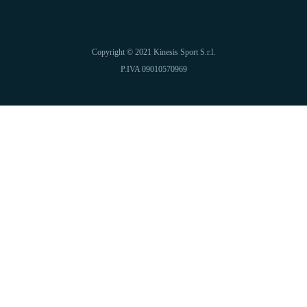
Copyright © 2021 Kinesis Sport S.r.l.
P.IVA 09010570969