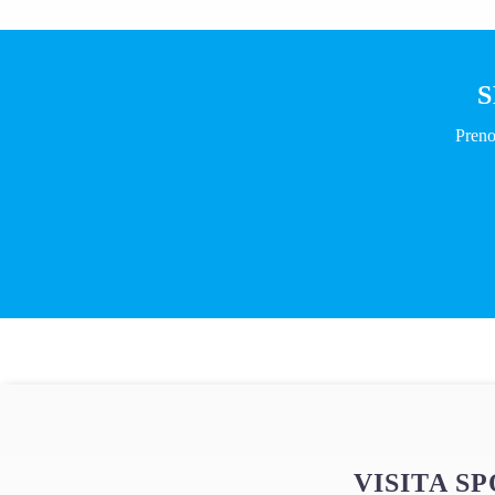
S
Preno
VISITA S