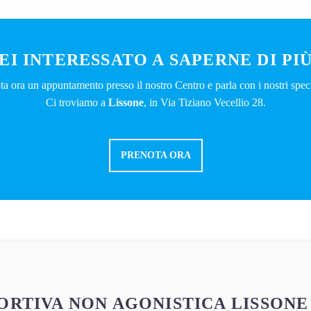
EI INTERESSATO A SAPERNE DI PI
ta ora un appuntamento presso il nostro Centro e parla con i nostri specia
Ci troviamo a
Lissone
, in Via Tiziano Vecellio 28.
PRENOTA ORA
PORTIVA NON AGONISTICA
LISSONE