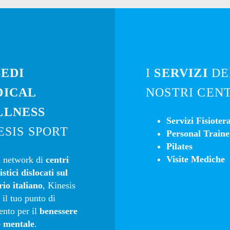
SEDI
I
SERVIZI
DE
DICAL
NOSTRI CEN
LLNESS
Servizi Fisioter
ESIS SPORT
Personal Traine
Pilates
Visite Mediche
 network di
centri
istici dislocati sul
rio italiano
, Kinesis
 il tuo punto di
ento per il
benessere
 e mentale
.